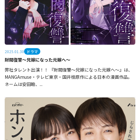
ドラマ
2025.01.30
財閥復讐～兄嫁になった元嫁へ～
弊社タレント出演！！ 『財閥復讐〜兄嫁になった元嫁へ〜』は、
MANGAmuse・テレビ東京・国井桂原作による日本の漫画作品。
ネームは安田瞼、...