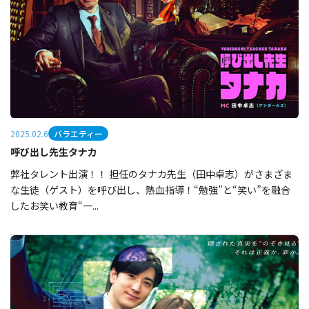
バラエティー
2025.02.6
呼び出し先生タナカ
弊社タレント出演！！ 担任のタナカ先生（田中卓志）がさまざま
な生徒（ゲスト）を呼び出し、熱血指導！“勉強”と“笑い”を融合
したお笑い教育“一...